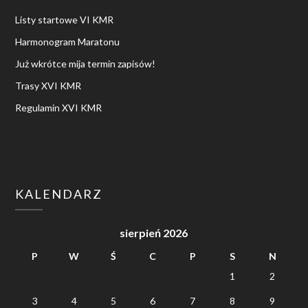
Listy startowe VI KMR
Harmonogram Maratonu
Już wkrótce mija termin zapisów!
Trasy XVI KMR
Regulamin XVI KMR
KALENDARZ
sierpień 2026
P
W
Ś
C
P
S
N
1
2
3
4
5
6
7
8
9