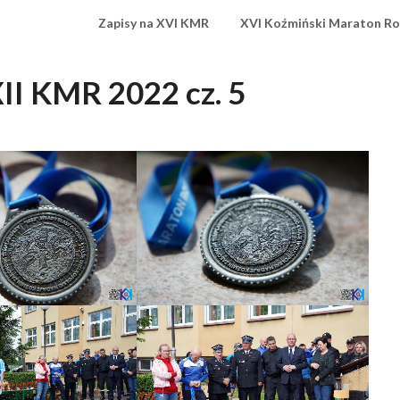
Zapisy na XVI KMR
XVI Koźmiński Maraton R
XII KMR 2022 cz. 5