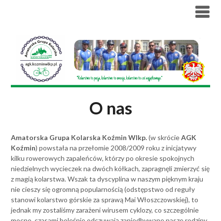
Skip
to
content
O nas
Amatorska Grupa Kolarska Koźmin Wlkp.
(w skrócie
AGK
Koźmin
) powstała na przełomie 2008/2009 roku z inicjatywy
kilku rowerowych zapaleńców, którzy po okresie spokojnych
niedzielnych wycieczek na dwóch kółkach, zapragnęli zmierzyć się
z magią kolarstwa. Wszak ta dyscyplina w naszym pięknym kraju
nie cieszy się ogromną popularnością (odstępstwo od reguły
stanowi kolarstwo górskie za sprawą Mai Włoszczowskiej), to
jednak my zostaliśmy zarażeni wirusem cyklozy, co szczególnie
mocno, czasami boleśnie odczuwają zaniedbywane nasze rodziny.