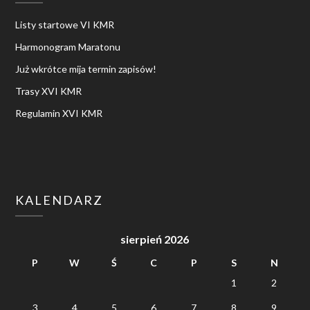
Listy startowe VI KMR
Harmonogram Maratonu
Już wkrótce mija termin zapisów!
Trasy XVI KMR
Regulamin XVI KMR
KALENDARZ
sierpień 2026
P
W
Ś
C
P
S
N
1
2
3
4
5
6
7
8
9